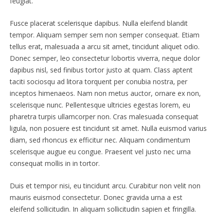
feugiat.
Fusce placerat scelerisque dapibus. Nulla eleifend blandit
tempor. Aliquam semper sem non semper consequat. Etiam
tellus erat, malesuada a arcu sit amet, tincidunt aliquet odio.
Donec semper, leo consectetur lobortis viverra, neque dolor
dapibus nisl, sed finibus tortor justo at quam. Class aptent
taciti sociosqu ad litora torquent per conubia nostra, per
inceptos himenaeos. Nam non metus auctor, ornare ex non,
scelerisque nunc. Pellentesque ultricies egestas lorem, eu
pharetra turpis ullamcorper non. Cras malesuada consequat
ligula, non posuere est tincidunt sit amet. Nulla euismod varius
diam, sed rhoncus ex efficitur nec. Aliquam condimentum
scelerisque augue eu congue. Praesent vel justo nec urna
consequat mollis in in tortor.
Duis et tempor nisi, eu tincidunt arcu. Curabitur non velit non
mauris euismod consectetur. Donec gravida urna a est
eleifend sollicitudin. In aliquam sollicitudin sapien et fringilla.