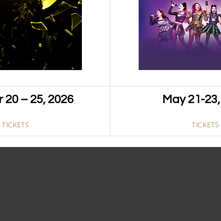
uis eleifend nunc sit amet mi dapibus ornare. Suspendisse
si iaculis porta. Sed sapien tortor, aliquet a velit ut,
are consequat massa ullamcorper dapibus.
 20 – 25, 2026
May 21-23,
TICKETS
TICKETS
Pinterest