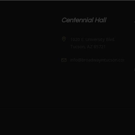
Centennial Hall
1020 E. University Blvd.
Tucson, AZ 85721
info@broadwayintucson.com